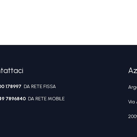
tattaci
Az
00 178997
DA RETE FISSA
Argo
49 7896840
DA RETE MOBILE
Via 
200